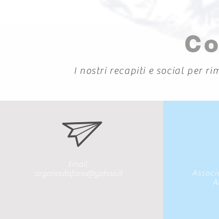
Co
I nostri recapiti e social per r
Email:
Associ
argonautafano@yahoo.it
A