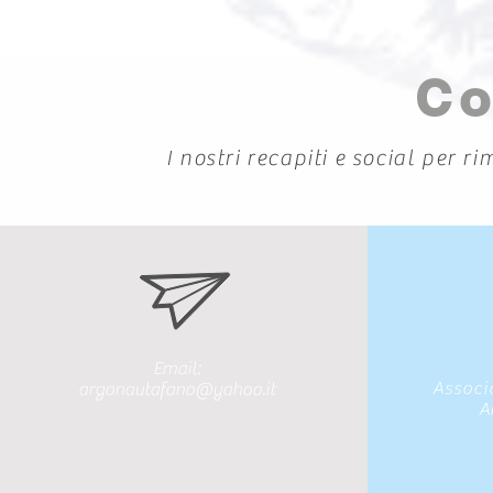
Co
I nostri recapiti e social per r
Email:
Associ
argonautafano@yahoo.it
A